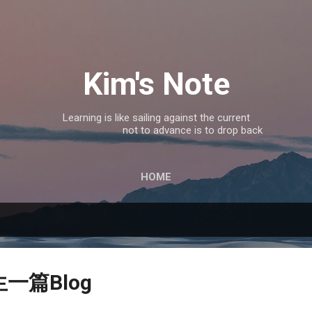
跳到主要內容
Kim's Note
Learning is like sailing against the current
not to advance is to drop back
HOME
一篇Blog