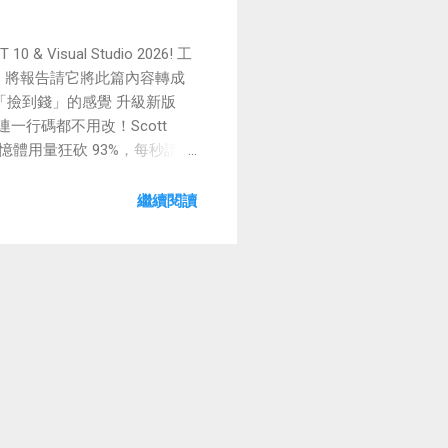
 Visual Studio 2026! 工
tGPT: 將報告請它將此篇內容轉成
，簡直是「撿到錢」的感覺 升級新版
連一行碼都不用改！Scott
0 的記憶體用量狂砍 93%，每秒請求
層疊加的投資成果。Scott 說
底重定義。」 想想看，你的舊專
繼續閱讀
搞定整個 C# 應用？太狂了！
用」（file-based
n hello.cs 就開幹。 這招
：當你的 app 長大變複雜
說，這是「一鍵入門」的福音；對老鳥
Aspire 脫離 .NET，變身多