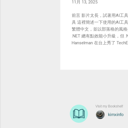
11月 13, 2025
前言 影片太長，試著用AI工具產生Blog
具 這裡簡述一下使用的AI工具 Go
繁體中文，並以部落格的風格撰寫 歡
.NET 總有點效能小升級，但
Hanselman 在台上秀了 Tec
量還多出 15%。 這可不是運氣
得一針見血：「升級 .NET
案跑起來更快、更省資源，誰不愛
想當年，寫個簡單的 C# 程式還得
apps），Damian 在 dem
直接拉低新手門檻，讓 C# 變
時，一個 net project
呢？終於能輕鬆 hack 小工具，不
語言神器 這公告最出人意料：原來