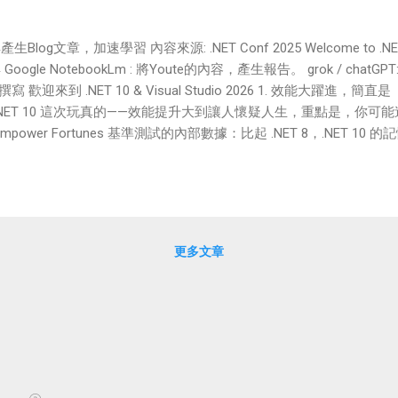
文章，加速學習 內容來源: .NET Conf 2025 Welcome to .NET 10 &
ogle NotebookLm : 將Youte的內容，產生報告。 grok / cha
迎來到 .NET 10 & Visual Studio 2026 1. 效能大躍進
 .NET 10 這次玩真的——效能提升大到讓人懷疑人生，重點是，你可能
hEmpower Fortunes 基準測試的內部數據：比起 .NET 8，.NET 1
好，這是 Microsoft 十年來在運行時、JIT 編譯器和垃圾回收器上層
 10 不是為了新功能，這是個效能風落財，讓你對託管運行時的期待徹
？這次升級，絕對是零成本的爽快體驗。 2. 一個 .cs 檔案，就能
先建 csproj 專案檔，現在？拜拜傳統！.NET 10 推出「基於檔案的應
o 裡秀了：就一個 .cs 檔，從頭到尾的完整應用，跑起來超簡單——直接 net ru
更多文章
得像 Python 或 Go 一樣適合腳本和小工具。超讚的是，它不會綁死你
 convert 指令，就能無痛轉成標準專案結構，繼續深耕。 對初學者來
用搞一堆 boilerplate 了。C# 從此不只企業級，還能街頭巷尾玩！ 3. 
叫「.NET Aspire」的東西，直接改...