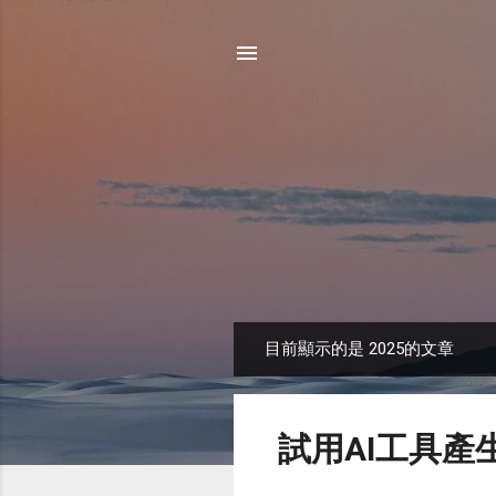
目前顯示的是 2025的文章
發
表
文
試用AI工具產生
章