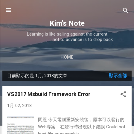
跳到主要內容
Kim's Note
Learning is like sailing against the current
not to advance is to drop back
HOME
目前顯示的是 1月, 2018的文章
顯示全部
發
表
VS2017 Msbuild Framework Error
文
1月 02, 2018
章
問題 今天電腦重新安裝後，厡本可以發行的
Web專案，在發行時出現以下錯誤 Could not
load file or assembly