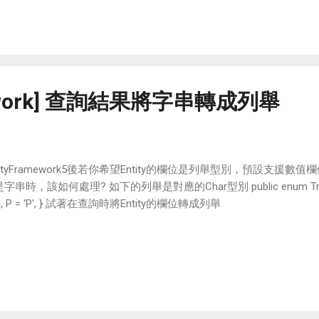
amework] 查詢結果將字串轉成列舉
tityFramework5後若你希望Entity的欄位是列舉型別，預設支援數值欄位例:i
串時，該如何處理? 如下的列舉是對應的Char型別 public enum TrCodes { A =
'T', P = 'P', } 試著在查詢時將Entity的欄位轉成列舉