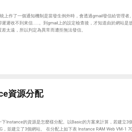
統上作了一個通知機制是當發生例外時，會透過gmail發信給管理者。
遲遲收不到來信.......。到gmail上的設定檢查後，才知道由於網
置差太遠，所以判定為異常而遭拒無法發信。
tance資源分配
下Instance的資源是怎麼樣分配。以Basic的方案來計算，若建立3個In
，並建立了3個網站。 在分配上如下表 Instance RAM Web VM-1 7G We