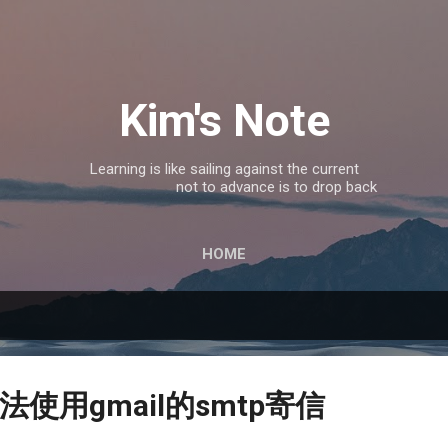
跳到主要內容
Kim's Note
Learning is like sailing against the current
not to advance is to drop back
HOME
決無法使用gmail的smtp寄信