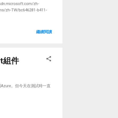
n.microsoft.com/zh-
rums/zh-TW/bc646281-b411-
繼續閱讀
get組件
佈到Azure。但今天在測試時一直