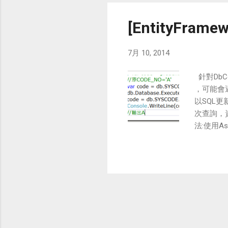
[EntityFram
7月 10, 2014
針對DbC
，可能會遇
以SQL
次查詢，資
法:使用A
使用DbCo