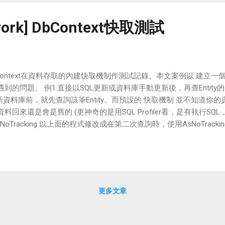
ework] DbContext快取測試
ontext在資料存取的內建快取機制作測試記錄。本文案例以 建立一個DbC
到的問題。 例1:直接以SQL更新或資料庫手動更新後，再查Entit
更新資料庫前，就先查詢該筆Entity。而預設的 快取機制 並不知道
料回來還是會是舊的 (更神奇的是用SQL Profiler看，是有執行SQL，
sNoTracking 以上面的程式修改成在第二次查詢時，使用AsNoTra
next的快取
更多文章