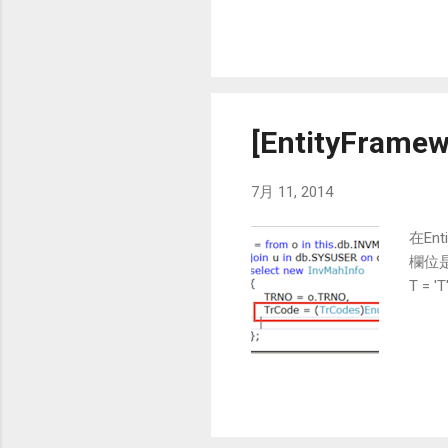
[EntityFr
7月 11, 2014
在En
欄位是字
T = 