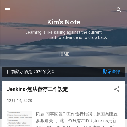
跳到主要內容
Kim's Note
Learning is like sailing against the current
not to advance is to drop back
HOME
目前顯示的是 2020的文章
顯示全部
發
表
Jenkins-無法儲存工作設定
文
12月 14, 2020
章
問題 同事回報CI工作發行錯誤，原因為建置
參數遺失...。此工作只有在昨天Jenkins更新