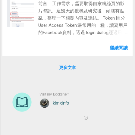
Pipeline發行時，出現SDK錯誤 ##
前言 工作需求，需要取得自家粉絲頁的影
SameStie SameStie是防止第三方Cookie的存
[error]C:\Program
片資訊。這幾天的搜尋及研究後，頭腦有點
取。 Strict : 嚴格限制。 Lax : 只有Get 可以
Files\dotnet\sdk\3.1.302\Sdks\Microsoft.NE
亂，整理一下相關內容及連結。 Token 區分
存取，Post不行。 本來預設是None ,Chrome
T.Sdk\targets\Microsoft.PackageDependenc
User Access Token:最常用的一種，讀寫用戶
在80之前會通知你要修改為Lax。 80之後,Lax
yResolution.targets(234,5): Error N...
的Facebook資料，透過 login dialog經過用戶
為Chrome的預設值。意思是你不設定的話，
授權取得 App Access Token : 用來更改你的
預設為Lax。 ps:目前的 程式不用更動 。 .net
app設定或是發佈一些消息，透過server對
繼續閱讀
4.7.2 及 4.8後，Session,Cookie ,Form Auth
facebook呼叫取得 Page Access Token : 跟
Cookie 已預設為Lax None : 在https下，
User access token很像，但是它可以讀 寫
Secure設為true，第三方才可以存取。 解決
更多文章
Facebook page的資料 Client Token:封裝在
方式 將Identity相關Cookie由原于的none設置
mobile apps或是桌面程式 參考:
成Lax。 1.設定Lax
https://ithelp.ithome.com.tw/articles/101581
services.ConfigureExternalCookie(options
30 取得 粉絲頁 影片資訊 取得粉絲頁的影片
=> {
清單 需要Page Id，管理者在粉絲頁管理
options.Cookie.SameSite
的"關於"可以取得。 需要權
= Microsoft.AspNetCore.Http.SameSiteMod
限:pages_read_engagement 內嵌影片播放器
e.Lax; ...
API 事件控制 影片與直播是不同的API Token
取得-使用工具 透過工具取得短期Token 個
人、Page都可以 透過 Debuger可以換成三個