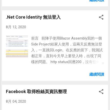
full .NET Framework. # Add steps that
行。 dotnet build -c Release
publish symbols, save build artifacts, and
/p:DeployOnBuild=true /p:PublishProfile=iis-
more: #
.Net Core Identity 無法登入
remote /p:Password=xxxx 1.dll使用中，無法
https://docs.microsoft.com/azure/devops/pi
更新 解決方式: 使用app_offline.htm，讓應用
pelines/languages/dotnet-core trigger: none
8月 12, 2020
程式先停止。 在發行檔加入如下即可:
pool: vmImage: 'windows-latest' variables:
<EnableMSDeployAppOffline>true</Enable
solution: '**/*.sln' buildPlatform: 'Any CPU'
前言 前陣子使用Blazor Assembly寫的一個
MSDeployAppOffline> 微軟文件寫道 ，專案
buildConfiguration: 'Release' steps: - task:
Side Project給家人使用，這兩天反應無法登
檔上引用Microsoft.NET.Sdk.Web，在發行時
NuGetToolInstaller@1 - task:
入，一直跳回Login。在反應的當下，我測試
就會自動加入app_offline並在發行後移除。
NuGetCommand@2 displayName: 'Restore'
都正常，直到今天早上要登入時，出現了同
但我看專案明明就有引用，但就是試不
inputs: restoreSolut...
樣的問題。 http status回應200，沒有任何錯
出來....。--> 此方式失敗 ，記錄備查 ps:在發
誤訊息。 執行版本 .Net Core 3.1 Blazor
行檔pubxml也試用，但沒用。 2.發行到遠方
Assembly 3.2.0
繼續閱讀
主機，出現憑證錯誤。 MSDEPLOY : error
Microsoft.AspNetCore.Identity 3.1.7 原因 檢
Code:
查console及Response Header，有警告訊
ERROR_CERTIFICATE_VALIDATION_FAILED
Facebook 取得粉絲頁資訊整理
息"Identity.External samesite=none;
解決方式: 在發行檔加入如下:
httponly..."，判斷應該chrome 85針對
<AllowUntrustedCertificate>true</AllowUn
8月 04, 2020
SameStie更嚴格的限制造成的。 圖片來源
trustedCertificate> 3.在Azure DevOps 使用
Ps:忘了擷圖XD，引用一張相似的。 關於