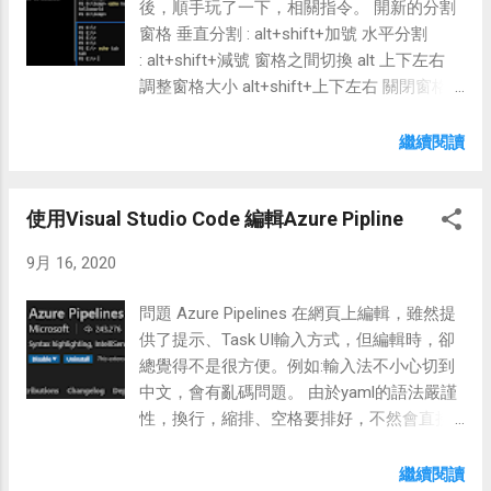
後，順手玩了一下，相關指令。 開新的分割
窗格 垂直分割 : alt+shift+加號 水平分割
: alt+shift+減號 窗格之間切換 alt 上下左右
調整窗格大小 alt+shift+上下左右 關閉窗格
ctrl +shift+w 參考連結
https://www.hanselman.com/blog/HowToUs
繼續閱讀
eOpenResizeAndSplitPanesInTheWindowsTe
rminal.aspx https://docs.microsoft.com/zh-
使用Visual Studio Code 編輯Azure Pipline
tw/windows/terminal/panes?WT.mc_id=-
blog-scottha
9月 16, 2020
問題 Azure Pipelines 在網頁上編輯，雖然提
供了提示、Task UI輸入方式，但編輯時，卻
總覺得不是很方便。例如:輸入法不小心切到
中文，會有亂碼問題。 由於yaml的語法嚴謹
性，換行，縮排、空格要排好，不然會直接
報錯。而換行、複製/貼上時，縮排常會跑
掉，所以又要一直調整......=.=。 解決方法 使
繼續閱讀