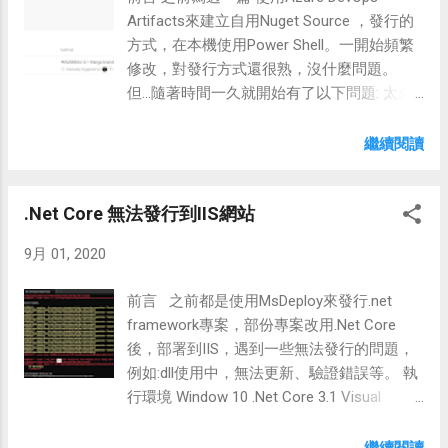
ilder.engineBuild(Unknown Source) at
Artifacts來建立自用Nuget Source ，發行的
java.security.cert.CertPathBuilder.build(Unkno
方式，在本機使用Power Shell。一開始頻繁
wn Source) Caused:
修改，對發行方式還很熟，沒什麼問題。
sun.security.validator.ValidatorException:
但...隨著時間一久就開始有了以下問題: 太久
PKIX path building failed at
沒更新程式! 要再發行時，就會頓時卡卡的，
sun.security.validator.PKIXValidator.doBuild(U
需要再去溫習一下文章，才知如何下手。 同
繼續閱讀
nknown Source) at
事也要更新程式，但不知如何發行套件.....雖
sun.security.validator.PKIXValidator.engineVal
有文章，但....還是不如作者在旁。 以上都是
idate(Unknown Source) at
.Net Core 無法發行到IIS網站
浪費大好青春的瑣事，這兩天剛好看到Azure
sun.security.validator.Validator.validate(Unkno
Pipeline的介紹，就使用它來完成這....雜事
wn Source) at
9月 01, 2020
吧。 使用方式 1.建立Pipeline 下一步:選擇git
sun.security.ssl.X509TrustManagerImpl.valida
來源後，會產生一個Pipeline YAML，嗯...看不
te(Unknown Source) at
前言 之前都是使用MsDeploy來發行.net
懂沒關係，右方的區塊有小助手會幫你，有
sun.security.ssl.X509TrustManagerImpl.chec
framework專案，部份專案改用.Net Core
各式各樣工作可以選擇，例如: VsBuild、
kTrusted(Unknown Source) at
後，部署到IIS，遇到一些無法發行的問題，
MsBuild、Azure Publish等 2.修改YAML，以
sun.security.ssl.X509TrustManagerImpl.chec
例如:dll使用中，無法更新、驗證錯誤等。 執
下為發行到Azure DevOps專案內的Artifacts
kServerTrusted(Unknown Source) .... 原因 一
行環境 Window 10 .Net Core 3.1 Visual
# ASP.NET Core (.NET Framework) # Build
開始搜尋時，找到...
Studio 2019 Azure DevOps 問題排解 命令
and test ASP.NET Core projects targeting the
列，透過發行檔發行，需使用管理權限執
繼續閱讀