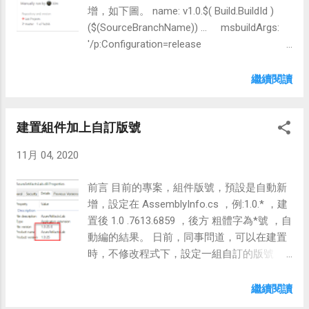
_mongoClient = new
增，如下圖。 name: v1.0.$( Build.BuildId )
MongoClient(connectionString);// 產生
($(SourceBranchName)) ... msbuildArgs:
MongoClient 物件 _mongoDatabase
'/p:Configuration=release
= _mongoClient.GetDatabase("Demo");// 取
/p:AssemblyVersionNumber=$(versionNumb
得 MongoDatabase 物件
er)' 但這個方式有一個問題是，BuildId是跟著
繼續閱讀
_mongoCollectionProduct ...
整個Project走，Project內所有的Pipeline會共
用此ID，所以下次取得是版號可能會跳號，
建置組件加上自訂版號
例:1.0.213 變 1.0.219。 另外一個問題，
BuildId只會一直累加，所以建置次變多了，
11月 04, 2020
數字會變得很奇怪，若Minor版號進版也無法
重置。例如:1.0.5999、1.1.6000。 解決方式
前言 目前的專案，組件版號，預設是自動新
使用 內建函式counter ，參數是第一個Key
增，設定在 AssemblyInfo.cs ，例:1.0.* ，建
值，第二個回傳的預設值，每次叫用會依Key
置後 1.0 .7613.6859 ，後方 粗體字為*號 ，自
值，回傳一個自動加1的數字，例
動編的結果。 日前，同事問道，可以在建置
如:Key=1.0.0，第一次呼叫得到0，第二次呼
時，不修改程式下，設定一組自訂的版號
叫得到1。 $[counter('1.0', 0)] 結合變數的使
嗎? 呃.....沒做過，搜尋相關文章後，Nuget有
用，versionNumber變數，會得到1.0.0、
一套件 MSBuild.AssemblyVersion ，可以解
繼續閱讀
1.0.1、1.0.2 以此類推....。若Minor進版的話
決此需求。 實作 1.安裝套件 Install-Package