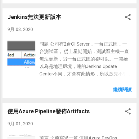
用Visual Studio Code編輯YML，支援排版、
語法提示等。 1.安裝extension: Azure
Jenkins無法更新版本
Pipeline 2.設定Azure Pipeline與 *.yml的檔案
關聯， 進入 Command Palette，輸入
9月 03, 2020
Change Language Mode 針對*.yml設定為
Azure Pipelines 設定完成 編輯時會出現相
問題 公司有2台CI Server，一台正式區，一
闗提示 其它/參考 Visual Studio Code 編輯
台測試區， 從上星期開始，測試區主機一直
Azure DevOps Pipeline的YAML 這裡有教到如
無法更新，另一台正式區的卻可以。一開始
何連接Azure Piple直接建立檔案，但我沒試
以為是地理環境，連的Jenkins Update
成功，只有用編輯器提示功能。
Center不同，才會有此情形，所以放先不管
它。 這兩天再次執行更新，仍然會出現錯
誤，訊息如下，找不到憑證。
繼續閱讀
sun.security.provider.certpath.SunCertPathBu
ilderException: unable to find valid
使用Azure Pipeline發佈Artifacts
certification path to requested target at
sun.security.provider.certpath.SunCertPathBu
9月 01, 2020
ilder.build(Unknown Source) at
sun.security.provider.certpath.SunCertPathBu
前言 之前寫過一篇 使用Azure DevOps