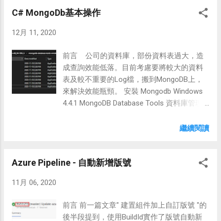
某一筆。 本例:修改紅框的seond2，綠色指標
作設定。 目前的版控已全部改成git，所以將
C# MongoDb基本操作
為待會 rebase的 Commit ID git rebase -i
它移除後，恢復正常。
4e1d5be 執行後會跳出Vim 編輯器畫面，將
12月 11, 2020
第一行的pick改成reword (修改訊息的命令)
儲存後，關閉會再跳出另一個Vim 編輯器畫
前言 公司的資料庫，部份資料表過大，造
面，此時就可以直接修改你要的訊息了，紅
成查詢效能低落。目前考慮要將較大的資料
框為我本次加入的 再次查看，結果如下 3.修
表及較不重要的Log檔，搬到MongoDB上，
改第一筆commit (init) 第2點的命令無法修改
來解決效能瓶頸。 安裝 Mongodb Windows
init的commit，只能修改在它之後的
4.4.1 MongoDB Database Tools 資料庫管理
commit。解決如下命令，其他動作一樣。 git
工具，用來執行備份、還原。 下載後，將相
rebase --onto HEAD HEAD master 其它參考
關exe放到安裝目錄內。 Nuget C# MongoDB
繼續閱讀
修改 Commit 紀錄 修改歷史訊息
Driver : Install-Package mongocsharpdriver -
Version 2.11.4 C# 新增、讀取、更新、刪除
Azure Pipeline - 自動新增版號
(CRUD) 操作 安裝套件 Install-Package
mongocsharpdriver -Version 2.11.4 初始化
11月 06, 2020
private static void Init() {
string connectionString =
前言 前一篇文章" 建置組件加上自訂版號 "的
"mongodb://localhost"; // MongoDB 連線字串
後半段提到，使用BuildId實作了版號自動新