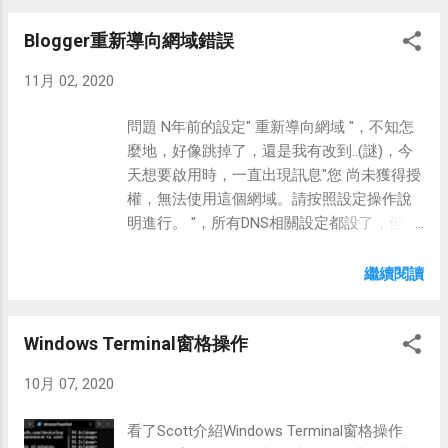
(1.1)，則counter會重算，變成1.1.0、1.1.1...
MSBuild.AssemblyVersion 2.MsBuild設定版
variables: version.MajorMinor: '1.0'
Blogger重新導向網域錯誤
本參數AssemblyVersionNumber
version.Revision:
cd C:\Program Files (x86)\Microsoft Visual
$[counter(variables['version.MajorMinor'] , 0)]
11月 02, 2020
Studio\2019\Enterprise\MSBuild\Current\Bin
versionNumber :
.\msbuild.exe "D:\VSO\Kim\Lab
'$(version.MajorMinor).$(version.Revision)' 修
問題 N年前的設定" 重新導向網域 "，不知怎
Projects\AzureArtifactsLab\AzureArtifactsL
改建置工作名稱 解決了版號問題，但產生了
麼地，好像跳掉了，還是我有改到..(謎)，今
ab\AzureArtifactsLab.csproj" -t:rebuild
另一個問題! 建置工作的名稱，無法使用函
天想要啟用時，一直出現訊息"您 尚未獲得授
/p:AssemblyVersionNumber=1.0.25 建置結果
式。 name: v1.0.$(Build.BuildId)
權，無法使用這個網域。請按照設定操作說
結合CI 建置 將版號設定為自動增加，並設定
($(SourceBranchName)) $[counter('1.2', 0)]
明進行。 "，所有DNS相關設定都設了，但依
在每次建置的標題及組件上。本例的環境為
名稱變成如下紅框，這樣建置工作無法跟發
舊無法啟用。 解決方式 在試到沒方法下，索
Azure Pipeline，使用BuildId當作Major的流水
行的組件對應起來.....所以得另外使用其他方
性把自訂網域 刪掉後，再加回去 .....................就
繼續閱讀
號 #設定建置名稱 name: v1.0. $(Build.BuildId)
式解決此問題。 解決方式 使用PowerShell在
可以 啟用 了.......昏倒。 ps: 重新加入後，
($(SourceBranchName)) #建置工作，設定版
建置...
Https 需要重新啟用，並等待個20分才會生
號 - task: VSBuild@1 displayName: 'Build'
Windows Terminal窗格操作
效。 其它參考
inputs: solution: '$(solution)'
https://support.google.com/blogger/answer/
msbuildArgs: '/p:Configuration=release
10月 07, 2020
1233387?hl=zh-Hant&ref_topic=6321959
/p:AssemblyVersionNumber=1.0.
$(Build.BuildId) ' platform:
看了Scott介紹Windows Terminal窗格操作
'$(buildPlatform)' co...