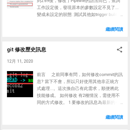
到2.69後，修改了Pipeline的語法而已，查詢
工作設定後，發現原本的參數設定不見了....
變成未設定的狀態. 測試其他如trigger build等
其他的設定，儲存後也都會不見....昏 除錯過
程 本以為是Jenkins 2.69更新的問題，所以就
繼續閱讀
先 回報議題 ，過了一天收到了回覆，開發人
員使用相關環境測試，是沒問題的....。 為確
git 修改歷史訊息
定是否為Java runtime或是環境等問題，我重
新安裝最新的及舊版Jeknins，測試結果正常
12月 11, 2020
將主機的Jenkins還原到我本機來測試後， 問
題一樣存在 .....。 在確定與主機環境一致後，
前言 之前同事有問，如何修改commit的訊
再比對兩邊的檔案後，差異的只有Plugin，所
息? 當下不會，所以只好使用其他非正統方
以我先將測試正常的Plugin替換到目前有問題
式處理....。這次換自己有此需求，順便將此
的Jenkins下，果然一測試就正常了....。 ps:此
技能修成。 如何修改 有2種情況，需使用不
目錄只需要copy .jpi就可以使用了 解決方式
同的方式修改。 1.要修改的訊息為最新的一
在經由交叉比對、連番測試差異的plugin，終
筆commit 使用--amend 修改 git commit --
於找到了問題所在，一枚六年前安裝，目前
amend -m "third by amend" 修改後，commit
繼續閱讀
已停止維護的 TFS Plugin 造成的。在Jenkins
的ID會重新計算一個新的 2.修改歷史記錄的
更新至2.64之後，此Plugin會影響Jenkins的工