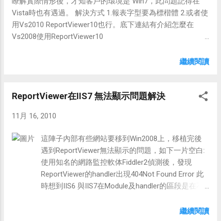
瞭解實際情形後，才知客戶的環境是 Win7，此問題記得在
Vista時也有遇過。 解決方式 1.報表字型要為標楷體 2.或者使
用Vs2010 ReportViewer10也行。底下連結有介紹怎麼在
Vs2008使用ReportViewer10
http://hoolihome.blogspot.com/2010/07/rdlc-pdf.html 上述
的我選擇1，比較不會有環境的問題，不過我還是花了一天卡
繼續閱讀
住解決不了問題， 因為同樣的字型在PRD 可以，在QAS不
行，找了半天原來是QAS少了標楷體字型，所以我就到PRD
ReportViewer在IIS7 無法顯示問題解決
將標楷體的字COPY出來 C:\WINDOWS\Fonts\kaiu.ttf 裝完後
再重開機就ok了
11月 16, 2010
這陣子內部有些網站要移到Win2008上，移植完後
遇到ReportViewer無法顯示的問題，如下一片空白:
使用知名的網路監控軟体Fiddler2偵測後，發現
ReportViewer的handler出現404Not Found Error 此
時想到IIS6 與IIS7在Module及handler的區段是在不
同的位置內 IIS6 <system.web>.. I IS7
<system.webserver>.. 解決方法: A.將原本
繼續閱讀