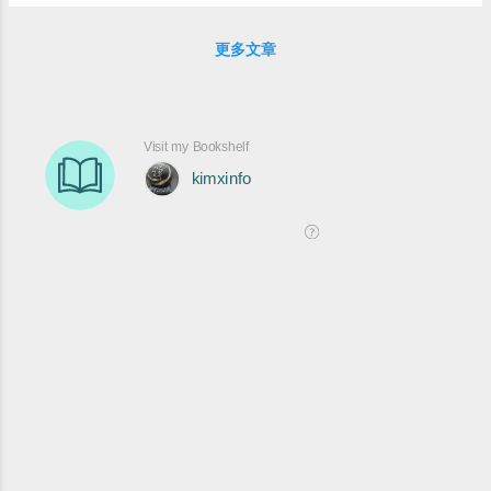
<system.web>內的ReportViewerHandler搬過來，並
加上name ps:iis7的handler需給name，如下: <add
更多文章
name="ReportViewer"
path="Reserved.ReportViewerWebControl.axd"
verb="*"
type="Microsoft.Reporting.WebForms.HttpHandler,
Microsoft.ReportViewer.WebForms,
Version=9.0.0.0, Culture=neutral,
PublicKeyToken=b03f5f7f11d50a3a"
resourceType="Unspecified"
preCondition="integratedMode" /> B.上述的handler
若你在system.web找不到相關設定也可以在IIS上設
定 a.在你的站台上找到[處理常式對應] b.新增
ReportViewer的處理常式 c.新增後會自動寫入你的
站台的組態設定，這樣就大功告成囉