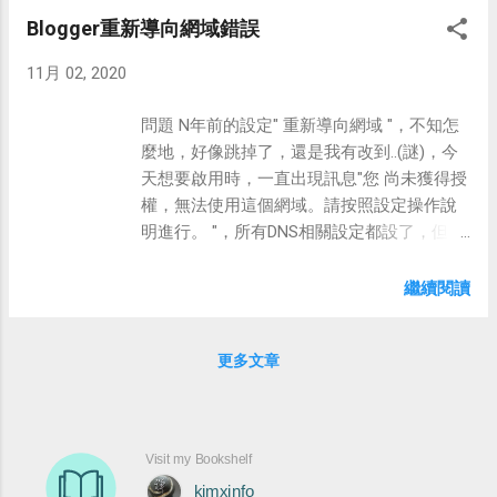
MSBuild.AssemblyVersion 2.MsBuild設定版
variables: version.MajorMinor: '1.0'
Blogger重新導向網域錯誤
本參數AssemblyVersionNumber
version.Revision:
cd C:\Program Files (x86)\Microsoft Visual
$[counter(variables['version.MajorMinor'] , 0)]
11月 02, 2020
Studio\2019\Enterprise\MSBuild\Current\Bin
versionNumber :
.\msbuild.exe "D:\VSO\Kim\Lab
'$(version.MajorMinor).$(version.Revision)' 修
問題 N年前的設定" 重新導向網域 "，不知怎
Projects\AzureArtifactsLab\AzureArtifactsL
改建置工作名稱 解決了版號問題，但產生了
麼地，好像跳掉了，還是我有改到..(謎)，今
ab\AzureArtifactsLab.csproj" -t:rebuild
另一個問題! 建置工作的名稱，無法使用函
天想要啟用時，一直出現訊息"您 尚未獲得授
/p:AssemblyVersionNumber=1.0.25 建置結果
式。 name: v1.0.$(Build.BuildId)
權，無法使用這個網域。請按照設定操作說
結合CI 建置 將版號設定為自動增加，並設定
($(SourceBranchName)) $[counter('1.2', 0)]
明進行。 "，所有DNS相關設定都設了，但依
在每次建置的標題及組件上。本例的環境為
名稱變成如下紅框，這樣建置工作無法跟發
舊無法啟用。 解決方式 在試到沒方法下，索
Azure Pipeline，使用BuildId當作Major的流水
行的組件對應起來.....所以得另外使用其他方
性把自訂網域 刪掉後，再加回去 .....................就
繼續閱讀
號 #設定建置名稱 name: v1.0. $(Build.BuildId)
式解決此問題。 解決方式 使用PowerShell在
可以 啟用 了.......昏倒。 ps: 重新加入後，
($(SourceBranchName)) #建置工作，設定版
建置...
Https 需要重新啟用，並等待個20分才會生
號 - task: VSBuild@1 displayName: 'Build'
更多文章
效。 其它參考
inputs: solution: '$(solution)'
https://support.google.com/blogger/answer/
msbuildArgs: '/p:Configuration=release
1233387?hl=zh-Hant&ref_topic=6321959
/p:AssemblyVersionNumber=1.0.
$(Build.BuildId) ' platform:
'$(buildPlatform)' co...