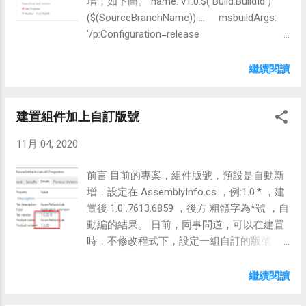
增，如下圖。 name: v1.0.$( Build.BuildId )
($(SourceBranchName)) ... msbuildArgs:
'/p:Configuration=release
/p:AssemblyVersionNumber=$(versionNumb
er)' 但這個方式有一個問題是，BuildId是跟著
繼續閱讀
整個Project走，Project內所有的Pipeline會共
用此ID，所以下次取得是版號可能會跳號，
建置組件加上自訂版號
例:1.0.213 變 1.0.219。 另外一個問題，
BuildId只會一直累加，所以建置次變多了，
11月 04, 2020
數字會變得很奇怪，若Minor版號進版也無法
重置。例如:1.0.5999、1.1.6000。 解決方式
前言 目前的專案，組件版號，預設是自動新
使用 內建函式counter ，參數是第一個Key
增，設定在 AssemblyInfo.cs ，例:1.0.* ，建
值，第二個回傳的預設值，每次叫用會依Key
置後 1.0 .7613.6859 ，後方 粗體字為*號 ，自
值，回傳一個自動加1的數字，例
動編的結果。 日前，同事問道，可以在建置
如:Key=1.0.0，第一次呼叫得到0，第二次呼
時，不修改程式下，設定一組自訂的版號
叫得到1。 $[counter('1.0', 0)] 結合變數的使
嗎? 呃.....沒做過，搜尋相關文章後，Nuget有
用，versionNumber變數，會得到1.0.0、
一套件 MSBuild.AssemblyVersion ，可以解
繼續閱讀
1.0.1、1.0.2 以此類推....。若Minor進版的話
決此需求。 實作 1.安裝套件 Install-Package
(1.1)，則counter會重算，變成1.1.0、1.1.1...