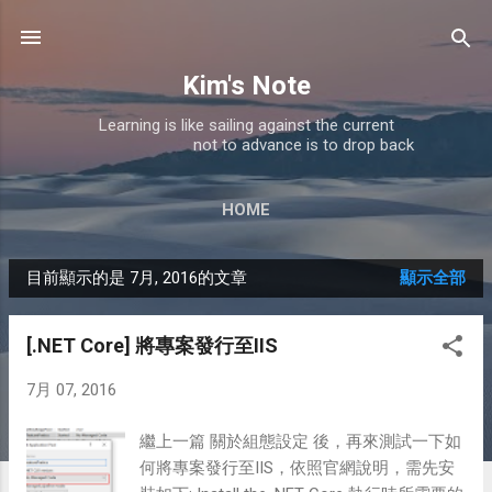
跳到主要內容
Kim's Note
Learning is like sailing against the current
not to advance is to drop back
HOME
目前顯示的是 7月, 2016的文章
顯示全部
發
表
[.NET Core] 將專案發行至IIS
文
7月 07, 2016
章
繼上一篇 關於組態設定 後，再來測試一下如
何將專案發行至IIS，依照官網說明，需先安