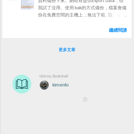
資料備份下來。網站有提供Export Data，但
我試了沒用。使用.bak的方式備份，檔案會備
份在免費空間的主機上，無法下載...昏。 解
決方式 之前記得同事有提過，資料庫在
SSMS使用 bacpac 進行備份/還原。試了一下
繼續閱讀
果然可以，備份的檔案可以直接存在用戶端
的電腦上。 匯出 1.匯出資料層應用程式 2.選
更多文章
擇本地位置 下一步確認後，會完整將
Schema及資料匯出。 匯入 選擇匯出後的資
料層應用程式 指定資料庫名稱及位置 確認
後，資料庫匯入成功 參考連結
https://docs.microsoft.com/zh-
tw/sql/relational-databases/data-tier-
applications/import-a-bacpac-file-to-create-
a-new-user-database?view=sql-server-ver15