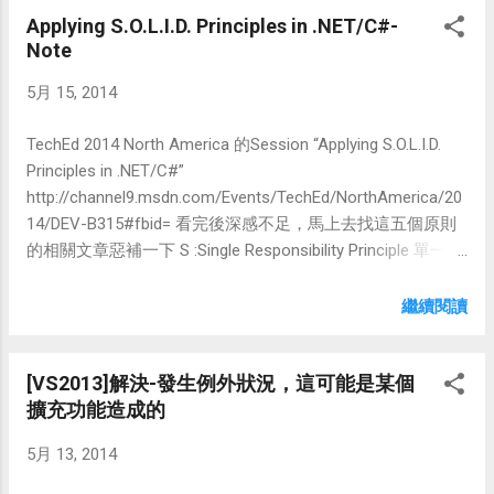
Applying S.O.L.I.D. Principles in .NET/C#-
HTML上，內容調整相當容易 5.事件支援 如:
Note
展開/收合 6.狀態保存(需引用jquery.cookie.js)
開始介紹如何使用前，先看一下範例成果
5月 15, 2014
TechEd 2014 North America 的Session “Applying S.O.L.I.D.
Principles in .NET/C#”
http://channel9.msdn.com/Events/TechEd/NorthAmerica/20
14/DEV-B315#fbid= 看完後深感不足，馬上去找這五個原則
的相關文章惡補一下 S :Single Responsibility Principle 單一職
責原則 http://code.tutsplus.com/tutorials/solid-part-1-the-
single-responsibility-principle--net-36074 http://teddy-chen-
繼續閱讀
tw.blogspot.tw/2011/12/3.html O :Open/Closed Principle 開
啟/關閉原則 http://code.tutsplus.com/tutorials/solid-part-2-
[VS2013]解決-發生例外狀況，這可能是某個
the-openclosed-principle--net-36600 http://teddy-chen-
擴充功能造成的
tw.blogspot.tw/2011/12/2.html
http://msdn.microsoft.com/zh-tw/magazine/cc546578.aspx
5月 13, 2014
L :Liskovs Substitution Principle 里氐替換原則 http://teddy-
chen-tw.blogspot.tw/2012/01/4.html I :Interface Segregation