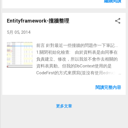
繼續閱讀
發生失敗。 2.無法在分散式架構快取。 3.取用導覽屬性時若
一開始忘了下Include()，而在foreach又取導覽屬性的資料，
Entityframework-撞牆整理
會造成大量的查詢次數 ps:這點我還常犯=.= foreach (var role
in roleList) { foreach (var user in role.SYSUSER) { } } 將
5月 05, 2014
ProxyCreationEnable設為false有何影響? 1.若要取用導覽屬
性的資料需自行下Include()。 2.Lazy Loading無法使用。 Ps:
前言 針對最近一些撞牆的問題作一下筆記....
不知還有沒有其他潛在問題 針對自己在使用上的疑慮作了以
1.關閉初始化檢查: 由於資料表是由同事在
下簡單測試 1.IQueryable to List後才執行查詢-->Yes
負責建立、修改，所以我並不會作去相關的
2.Include()是否取得到導覽屬性-->Yes，導覽屬性會使用join
資料表異動。但我的DbContext使用的是
的查詢方式，一次載入 3.Entity的異動是否可以更新-->Yes 4.
CodeFirst的方式來撰寫(並沒有使用edmx來
導覽屬性的集合資料是否可以刪除，例:將某一使用者從角色
產生poco)，這樣的方式在DbContext初始化
中移除—>ok static void Main(string[] args) { using (MyEntities
後第一次執行的命令，還是會作相關的檢
閱讀完整內容
db = new MyEntities()) { db.Configuration.ProxyCreationE...
查，例:資料庫是否存在、資料表是否存在、
Mirgration的檢查等等... 以下為Trace Sql
更多文章
Profiler的截圖