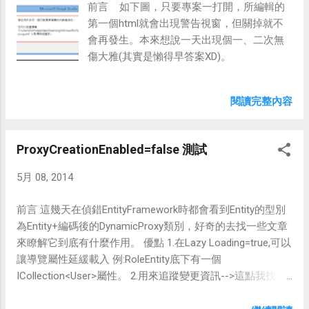
前言 如下圖，只要專案一打開，所編輯的
Principle 介面分隔原則
第一個html就會出現警告視窗，但關掉就不
http://dotnetcodr.com/2013/08/22/solid-design-principles-
會再發生。本來想說一天出現個一、二次無
in-net-the-interface-segregation-principle/ D :Dependency
傷大雅(其實是懶得早答案XD)。
Inversion Principle 相依性反向原則
http://code.tutsplus.com/tutorials/solid-part-4-the-
dependency-inversion-principle--net-36872 http://teddy-
閱讀完整內容
chen-tw.blogspot.tw/2012/01/5depend...
ProxyCreationEnabled=false 測試
5月 08, 2014
前言 這幾天在偵錯EntityFramework時都會看到Entity的型別
為Entity+編碼後的DynamicProxy類別，好奇的去找一些文章
來瞭解它到底有什麼作用。 優點 1.在Lazy Loading=true,可以
讓導覽屬性延緩載入 例:RoleEntity底下有一個
ICollection<User>屬性。 2.用來追蹤變更資訊-->這點我找不
到要用在哪及如何使用，找到的說明好像也是.net4.5前才有
一些ObjectStateManager的應用..。 缺點 1.WebAPI序列化會