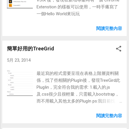
Extenstion 的樣板可以使用，一時手癢寫了
一個Hello World來玩玩
閱讀完整內容
簡單好用的TreeGrid
5月 23, 2014
最近寫的程式需要呈現在表格上階層資料關
係，找了些相關的PlugIn後，發現TreeGird此
PlugIin，完全符合我的需求: 1.載入的.js
及.css很少且很輕量，只需載入bootstrap，
而不用載入其他太多的PlugIn ps:我目前找
plugIn也是以此方向去找。 2.Script撰寫簡
單，只需一行程式$('.tree').treegrid();。 3.階
閱讀完整內容
層的定義方式很直覺，直接以Table並在tr加
上css名稱來區分上下關係。 4.直接定義在