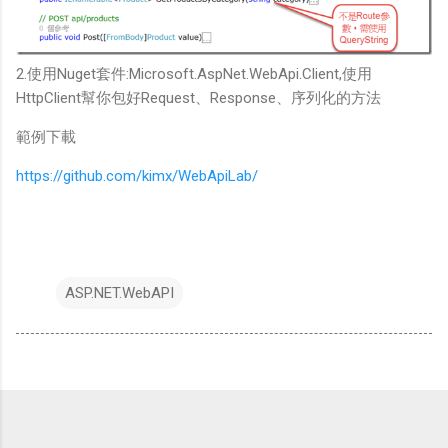
2.使用Nuget套件:Microsoft.AspNet.WebApi.Client,使用
HttpClient幫你包好Request、Response、序列化的方法
範例下載
https://github.com/kimx/WebApiLab/
ASP.NET.WebAPI