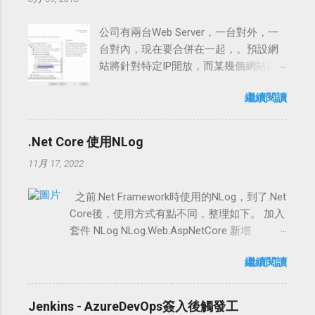
公司有兩台Web Server，一台對外，一
台對內，現在要合併在一起，。預設網
站將針對特定IP開放，而某幾個網站則
對外完全開放。 如何使用 1.新增功能-
繼續閱讀
IP and Domain Restriction 安裝後，在IIS
Root或各網站下可以看到功能圖示 2. 設
定IIS Root的存取從Allow改成Deny 3.IIS
.Net Core 使用NLog
Root針對特定IP或範圍打開，本例的
11月 17, 2022
Mask設為255.255.255.0 代表著
192.168.2.0~255可以存取 4.將特定網站
之前.Net Framework時使用的NLog，到了.Net
對外開放 由於在第2點的IIS Root已設為
Core後，使用方式有點不同，整理如下。 加入
deny，所有網站會繼承這個設定，而子
套件 NLog NLog.Web.AspNetCore 新增
網站自行修改值的話，則會以子網站為
NLog.config檔案 設定檔已針對Microsoft及
主，這樣就達到預設是deny，而部份是
繼續閱讀
Hosting等略過及Conosle處理 <?xml
Allow 所有的設定會儲存在IIS的組態內
version="1.0" encoding="utf-8"?> <nlog
%windir%\System32\inetsrv\config\appli
xmlns="http://www.nlog-
cationHost.config 上述的設定操作，也
Jenkins - AzureDevOps簽入後觸發工